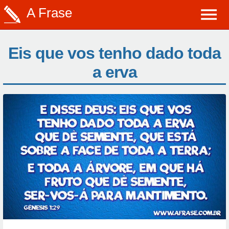
A Frase
Eis que vos tenho dado toda
a erva