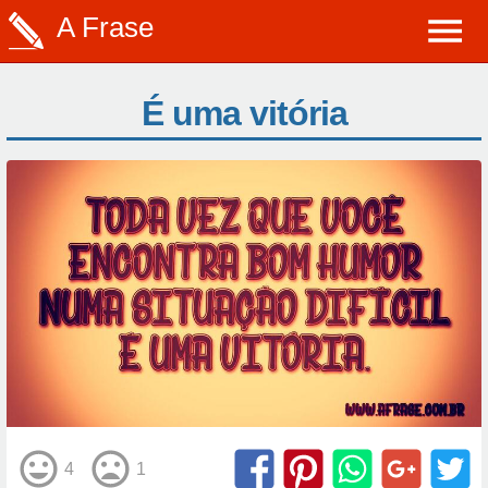
A Frase
É uma vitória
4
1