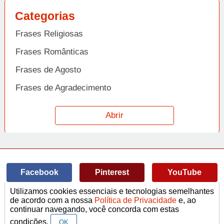
Categorias
Frases Religiosas
Frases Românticas
Frases de Agosto
Frases de Agradecimento
Frases de Amizade
Abrir
Frases de Amor
Frases de Aniversário
Frases de Ano Novo
Facebook
Pinterest
YouTube
Frases de Arrependimento
Utilizamos cookies essenciais e tecnologias semelhantes
Frases de Atitude
© Copyright 2014-2022
A Frase.
de acordo com a nossa
Política de Privacidade
e, ao
continuar navegando, você concorda com estas
Termos de Uso / Privacidade
Frases
Vídeos
Frases de Azar
contato@afrase.com.br
condições.
OK