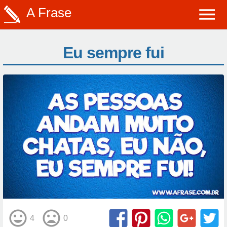
A Frase
Eu sempre fui
4
0