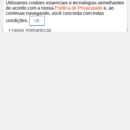
Utilizamos cookies essenciais e tecnologias semelhantes
Categorias
de acordo com a nossa
Política de Privacidade
e, ao
continuar navegando, você concorda com estas
Frases Religiosas
condições.
OK
Frases Românticas
Frases de Agosto
Frases de Agradecimento
Frases de Amizade
Abrir
Frases de Amor
Frases de Aniversário
Frases de Ano Novo
Facebook
Pinterest
YouTube
Frases de Arrependimento
Frases de Atitude
© Copyright 2014-2022
A Frase.
Termos de Uso / Privacidade
Frases
Vídeos
Frases de Azar
contato@afrase.com.br