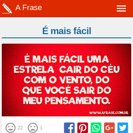
A Frase
É mais fácil
22
1