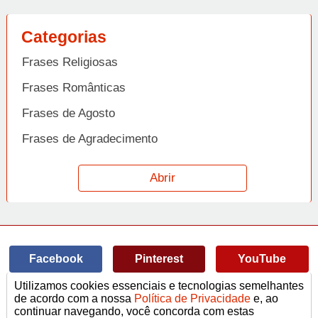
Categorias
Frases Religiosas
Frases Românticas
Frases de Agosto
Frases de Agradecimento
Frases de Amizade
Abrir
Frases de Amor
Frases de Aniversário
Frases de Ano Novo
Facebook
Pinterest
YouTube
Frases de Arrependimento
Utilizamos cookies essenciais e tecnologias semelhantes
Frases de Atitude
© Copyright 2014-2022
A Frase.
de acordo com a nossa
Política de Privacidade
e, ao
continuar navegando, você concorda com estas
Termos de Uso / Privacidade
Frases
Vídeos
Frases de Azar