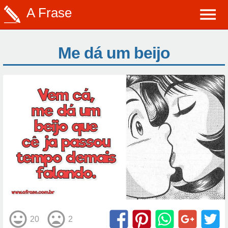
A Frase
Me dá um beijo
20
2