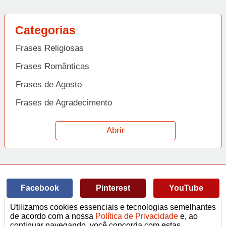
Categorias
Frases Religiosas
Frases Românticas
Frases de Agosto
Frases de Agradecimento
Frases de Amizade
Abrir
Frases de Amor
Frases de Aniversário
Frases de Ano Novo
Facebook
Pinterest
YouTube
Frases de Arrependimento
Utilizamos cookies essenciais e tecnologias semelhantes
Frases de Atitude
© Copyright 2014-2022
A Frase.
de acordo com a nossa
Política de Privacidade
e, ao
continuar navegando, você concorda com estas