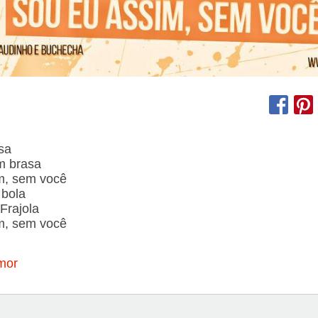
sa
m brasa
m, sem você
 bola
Frajola
m, sem você
mor