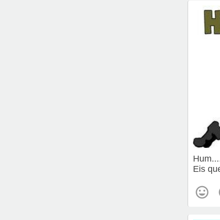
Hum....
Eis qu