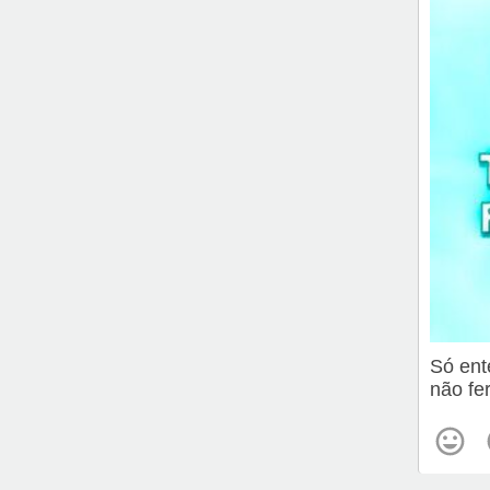
Só ent
não fe