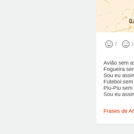
7
1
Avião sem a
Fogueira se
Sou eu assi
Futebol sem
Piu-Piu sem 
Sou eu assi
Frases de A