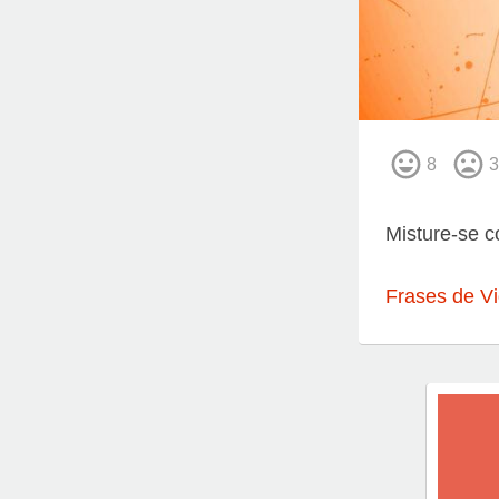
8
3
Misture-se 
Frases de V