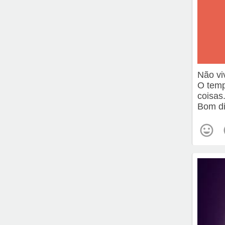
Não vi
O temp
coisas
Bom di