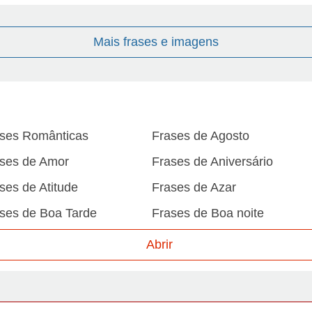
Mais frases e imagens
ses Românticas
Frases de Agosto
ses de Amor
Frases de Aniversário
ses de Atitude
Frases de Azar
ses de Boa Tarde
Frases de Boa noite
ses de Carnaval
Frases de Caráter
Abrir
ses de Desculpa
Frases de Dezembro
ses de Domingo
Frases de Esperança