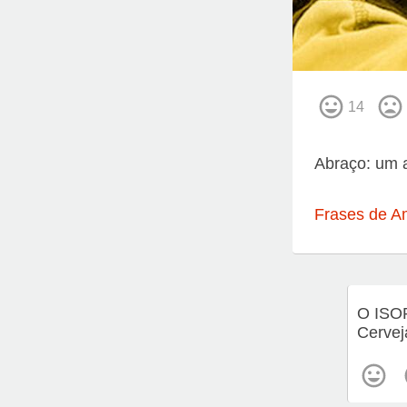
14
Abraço: um a
Frases de A
O ISO
Cervej