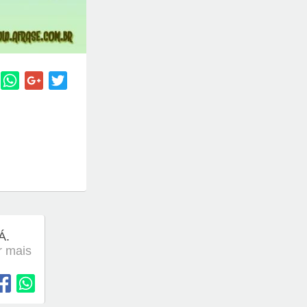
Á.
er mais