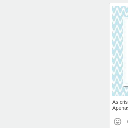
As cri
Apenas