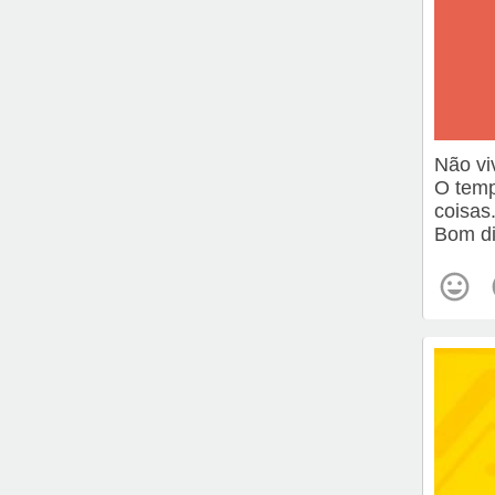
Não vi
O temp
coisas
Bom di