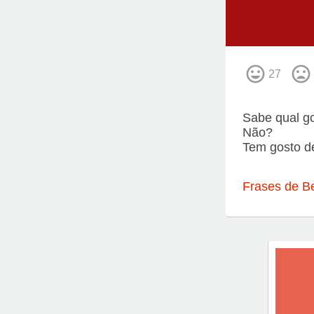
27
Sabe qual go
Não?
Tem gosto d
Frases de Be