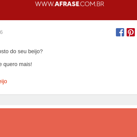
6
sto do seu beijo?
e quero mais!
ijo