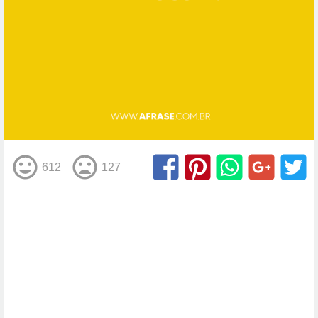
612
127