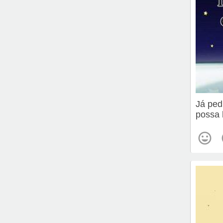
Já ped
possa 