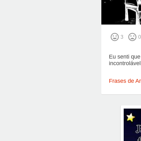
3
0
Eu senti qu
incontrolável
Frases de A