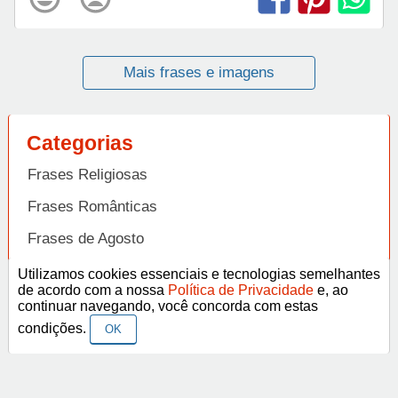
Mais frases e imagens
Categorias
Frases Religiosas
Frases Românticas
Frases de Agosto
Frases de Agradecimento
Utilizamos cookies essenciais e tecnologias semelhantes
de acordo com a nossa
Política de Privacidade
e, ao
Frases de Amizade
continuar navegando, você concorda com estas
Abrir
condições.
OK
Frases de Amor
Frases de Aniversário