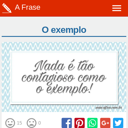
A Frase
O exemplo
15
0