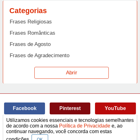
Categorias
Frases Religiosas
Frases Românticas
Frases de Agosto
Frases de Agradecimento
Frases de Amizade
Abrir
Frases de Amor
Frases de Aniversário
Frases de Ano Novo
Facebook
Pinterest
YouTube
Frases de Arrependimento
Utilizamos cookies essenciais e tecnologias semelhantes
Frases de Atitude
© Copyright 2014-2022
A Frase.
de acordo com a nossa
Política de Privacidade
e, ao
continuar navegando, você concorda com estas
Termos de Uso / Privacidade
Frases
Vídeos
Frases de Azar
contato@afrase.com.br
condições.
OK