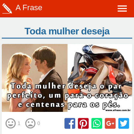
A Frase
Toda mulher deseja
1
0