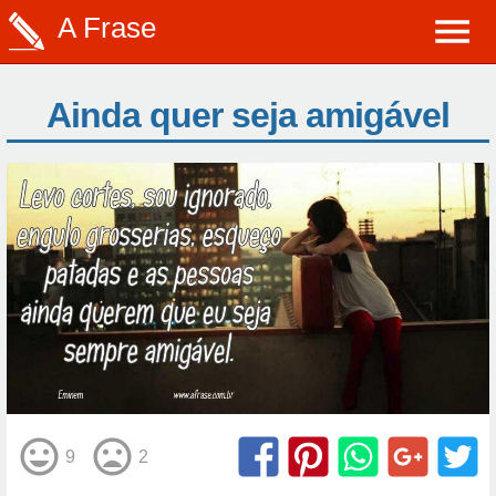
A Frase
Ainda quer seja amigável
9
2