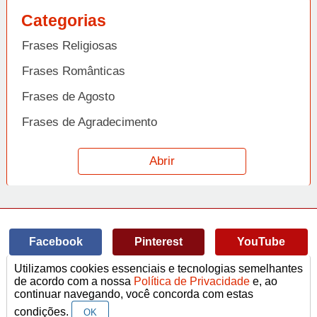
Categorias
Frases Religiosas
Frases Românticas
Frases de Agosto
Frases de Agradecimento
Frases de Amizade
Abrir
Frases de Amor
Frases de Aniversário
Frases de Ano Novo
Facebook
Pinterest
YouTube
Frases de Arrependimento
Utilizamos cookies essenciais e tecnologias semelhantes
Frases de Atitude
© Copyright 2014-2022
A Frase.
de acordo com a nossa
Política de Privacidade
e, ao
continuar navegando, você concorda com estas
Termos de Uso / Privacidade
Frases
Vídeos
Frases de Azar
contato@afrase.com.br
condições.
OK