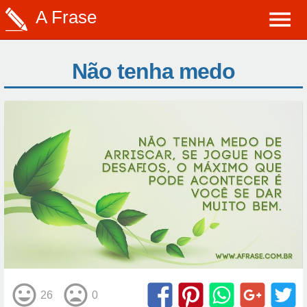
A Frase
Não tenha medo
26
0