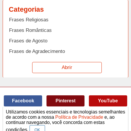
Categorias
Frases Religiosas
Frases Românticas
Frases de Agosto
Frases de Agradecimento
Frases de Amizade
Abrir
Frases de Amor
Frases de Aniversário
Frases de Ano Novo
Facebook
Pinterest
YouTube
Frases de Arrependimento
Utilizamos cookies essenciais e tecnologias semelhantes
Frases de Atitude
© Copyright 2014-2022
A Frase.
de acordo com a nossa
Política de Privacidade
e, ao
continuar navegando, você concorda com estas
Termos de Uso / Privacidade
Frases
Vídeos
Frases de Azar
contato@afrase.com.br
condições.
OK