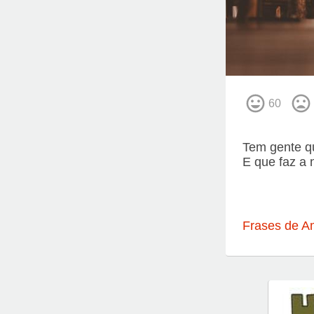
60
Tem gente q
E que faz a 
Frases de A