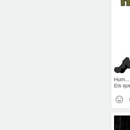
Hum....
Eis qu