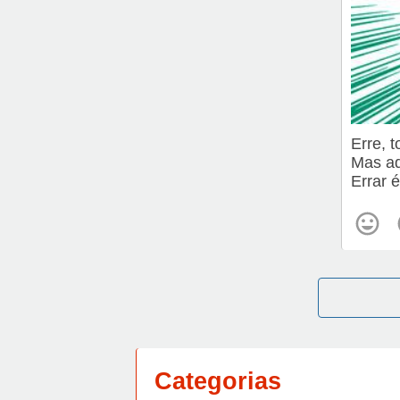
Erre, 
Mas ad
Errar 
Categorias