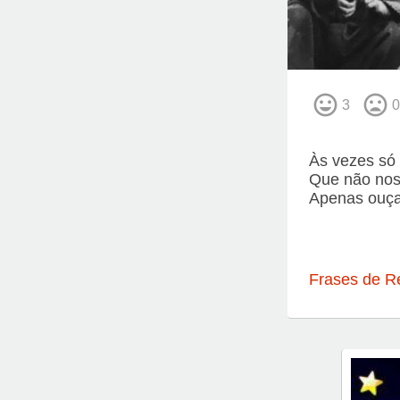
3
0
Às vezes só
Que não nos 
Apenas ouça
Frases de R