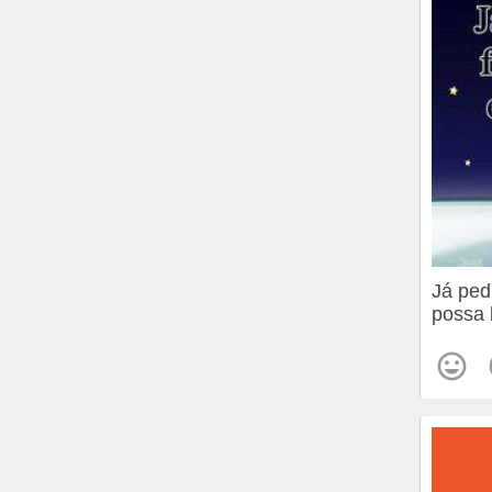
Já ped
possa 