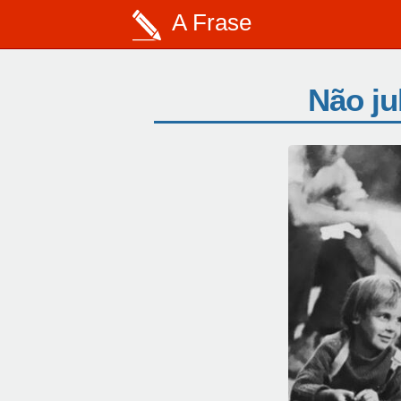
A Frase
Não ju