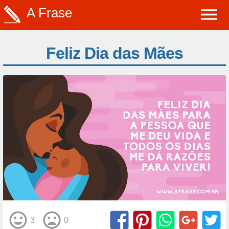
A Frase
Feliz Dia das Mães
3
0