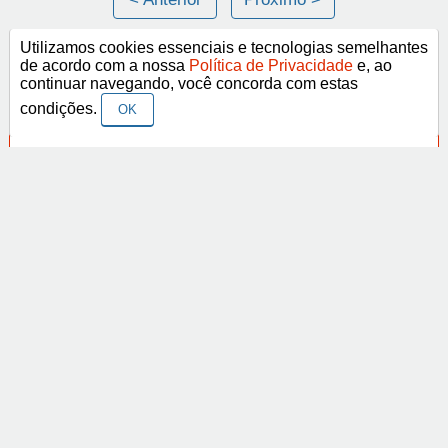
Utilizamos cookies essenciais e tecnologias semelhantes
de acordo com a nossa
Política de Privacidade
e, ao
Categorias
continuar navegando, você concorda com estas
condições.
OK
Frases Religiosas
Frases Românticas
Frases de Agosto
Frases de Agradecimento
Frases de Amizade
Abrir
Frases de Amor
Frases de Aniversário
Frases de Ano Novo
Facebook
Pinterest
YouTube
Frases de Arrependimento
Frases de Atitude