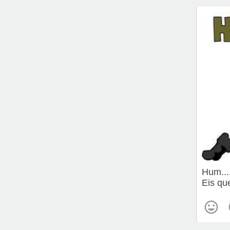
Hum....
Eis qu