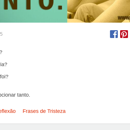
5
?
ria?
foi?
cionar tanto.
eflexão
Frases de Tristeza