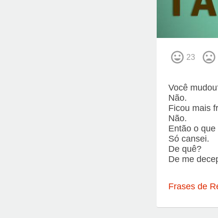
23
Você mudou
Não.
Ficou mais f
Não.
Então o que 
Só cansei.
De quê?
De me decep
Frases de R