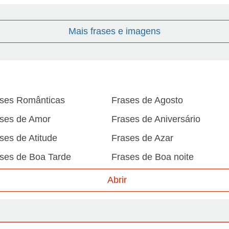
Mais frases e imagens
ses Românticas
Frases de Agosto
ses de Amor
Frases de Aniversário
ses de Atitude
Frases de Azar
ses de Boa Tarde
Frases de Boa noite
ses de Carnaval
Frases de Caráter
Abrir
ses de Desculpa
Frases de Dezembro
ses de Domingo
Frases de Esperança