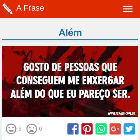
A Frase
Além
5
0