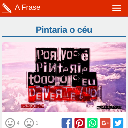
A Frase
Pintaria o céu
4
1