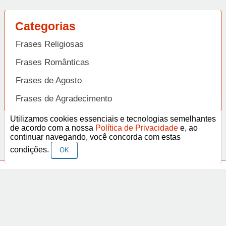
Categorias
Frases Religiosas
Frases Românticas
Frases de Agosto
Frases de Agradecimento
Frases de Amizade
Utilizamos cookies essenciais e tecnologias semelhantes
Abrir
de acordo com a nossa
Política de Privacidade
e, ao
Frases de Amor
continuar navegando, você concorda com estas
condições.
OK
Frases de Aniversário
Frases de Ano Novo
Facebook
Pinterest
YouTube
Frases de Arrependimento
Frases de Atitude
© Copyright 2014-2022
A Frase.
Termos de Uso / Privacidade
Frases
Vídeos
Frases de Azar