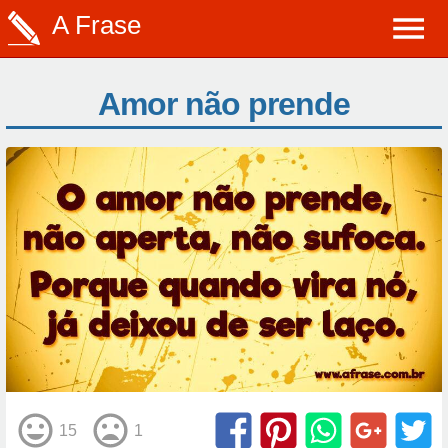
A Frase
Amor não prende
15
1