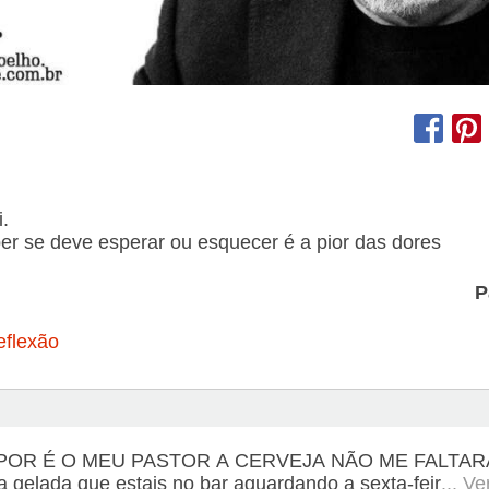
.
r se deve esperar ou esquecer é a pior das dores
P
eflexão
POR É O MEU PASTOR A CERVEJA NÃO ME FALTAR
a gelada que estais no bar aguardando a sexta-feir
... V