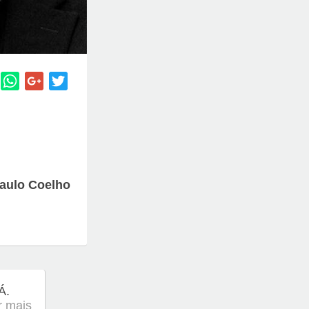
aulo Coelho
Á.
er mais