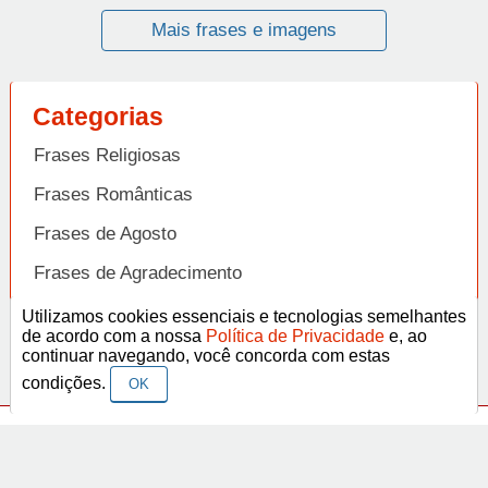
Mais frases e imagens
Categorias
Frases Religiosas
Frases Românticas
Frases de Agosto
Frases de Agradecimento
Frases de Amizade
Utilizamos cookies essenciais e tecnologias semelhantes
Abrir
de acordo com a nossa
Política de Privacidade
e, ao
Frases de Amor
continuar navegando, você concorda com estas
condições.
OK
Frases de Aniversário
Frases de Ano Novo
Facebook
Pinterest
YouTube
Frases de Arrependimento