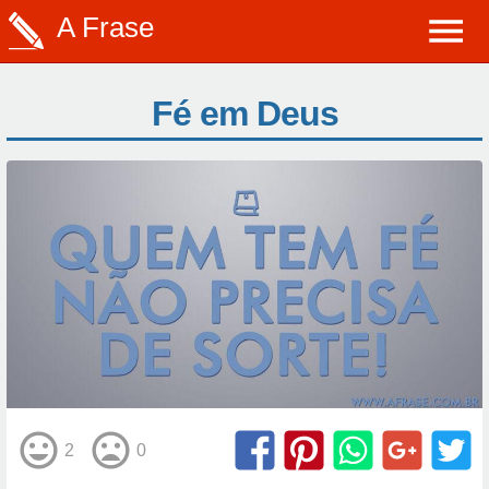
A Frase
Fé em Deus
2
0