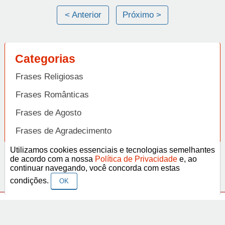
< Anterior
Próximo >
Categorias
Frases Religiosas
Frases Românticas
Frases de Agosto
Frases de Agradecimento
Frases de Amizade
Utilizamos cookies essenciais e tecnologias semelhantes
Abrir
de acordo com a nossa
Política de Privacidade
e, ao
Frases de Amor
continuar navegando, você concorda com estas
condições.
OK
Frases de Aniversário
Frases de Ano Novo
Facebook
Pinterest
YouTube
Frases de Arrependimento